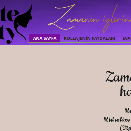
ANA SAYFA
KOLLAJENİN FAYDALARI
EVA
Zama
h
H
Hidrolize
(Tip