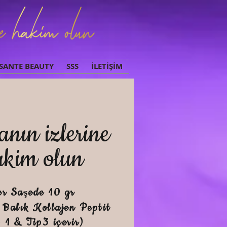
SANTE BEAUTY
SSS
İLETİŞİM
nın izlerine
akim olun
er Sa
ede 10 gr
ş
 Balık Kollajen Peptit
 1 & Tip3 içerir)