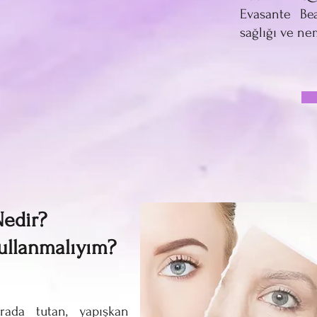
Evasante Bea
sağlığı ve ne
Nedir?
ullanmalıyım?
ada tutan, yapışkan