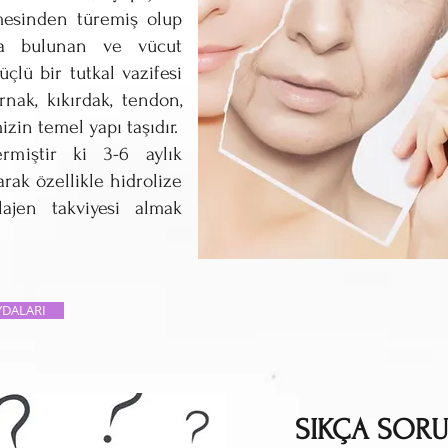
mesinden türemiş olup
a bulunan ve vücut
üçlü bir tutkal vazifesi
rnak, kıkırdak, tendon,
zin temel yapı taşıdır.
rmiştir ki 3-6 aylık
arak özellikle hidrolize
lajen takviyesi almak
YDALARI
SIKÇA SOR