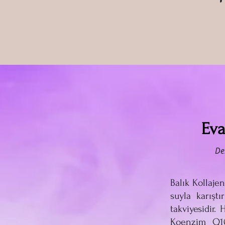
Eva
De
Balık Kollaje
suyla karıştı
takviyesidir.
Koenzim Q10