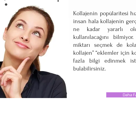
Kollajenin popülaritesi h
insan hala kollajenin ger
ne kadar yararlı o
kullanılacağını bilmiyo
miktarı seçmek de kolay
kollajen” “eklemler için ko
fazla bilgi edinmek ist
bulabilirsiniz.
Daha Fa